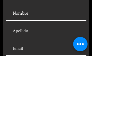
SUSCRIBIRSE
© 2019 FUNDACIÓN CENTRO
PSICOANALÍTICO ARGENTINO
TELÉFONOS:
+54 11
4822-4690
|