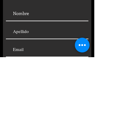
SUSCRIBIRSE
© 2019 FUNDACIÓN CENTRO
PSICOANALÍTICO ARGENTINO
TELÉFONOS:
+54 11
4822-4690
|