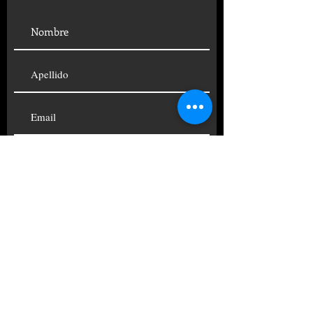
SUSCRIBIRSE
© 2019 FUNDACIÓN CENTRO
PSICOANALÍTICO ARGENTINO
TELÉFONOS:
+54 11
4822-4690
|