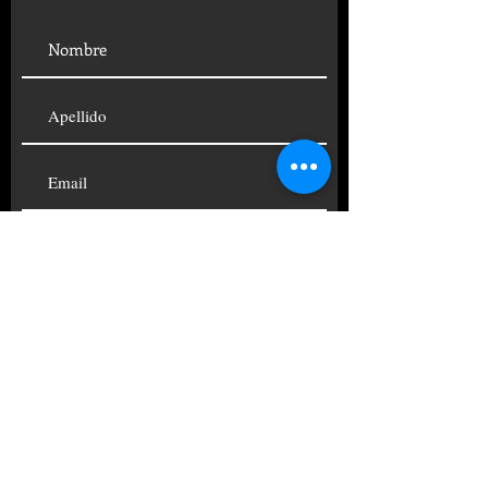
SUSCRIBIRSE
© 2019 FUNDACIÓN CENTRO
PSICOANALÍTICO ARGENTINO
TELÉFONOS:
+54 11
4822-4690
|