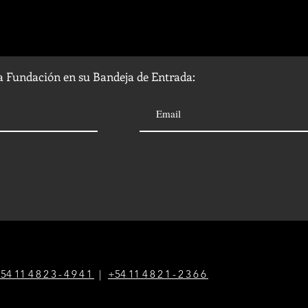
la Fundación en su Bandeja de Entrada:
54 1
1
4823-4941
|
+54 1
1
4821-2366