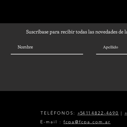
Suscríbase para recibir todas las novedades de 
TELÉFONOS:
+54 11
4822-4690
|
+
E-mail :
fcpa@fcpa.com.ar