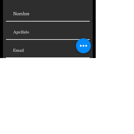
SUSCRIBIRSE
© 2019 FUNDACIÓN CENTRO
PSICOANALÍTICO ARGENTINO
TELÉFONOS:
+54 11
4822-4690
|