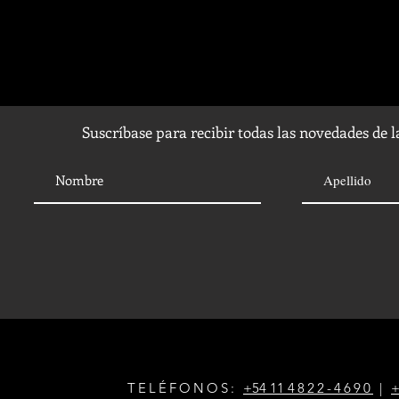
Suscríbase para recibir todas las novedades de 
TELÉFONOS:
+54 11
4822-4690
|
+