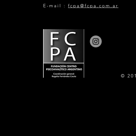
E-mail :
fcpa@fcpa.com.ar
© 20