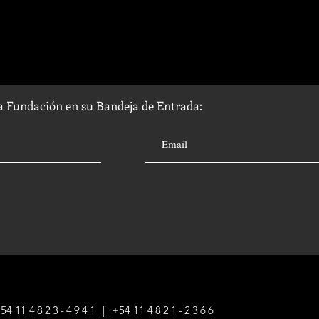
la Fundación en su Bandeja de Entrada:
54 1
1
4823-4941
|
+54 1
1
4821-2366