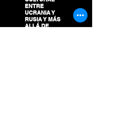
ENTRE
UCRANIA Y
RUSIA Y MÁS
ALLÁ DE
HEGEL
BAJAR ARCHIVO
Suscríbase para recibir todas las
novedades de la Fundación en su
Bandeja de Entrada: