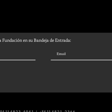
la Fundación en su Bandeja de Entrada:
54 1
1
4823-4941
|
+54 1
1
4821-2366