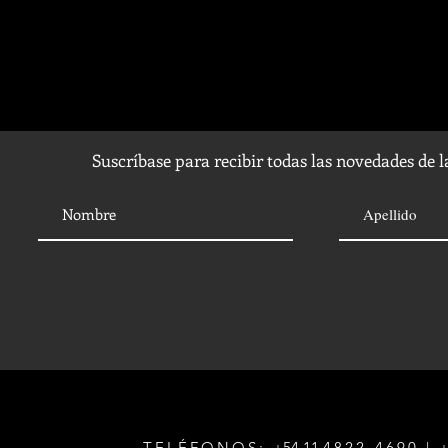
Suscríbase para recibir todas las novedades de 
TELÉFONOS:
+54 11
4822-4690
|
+