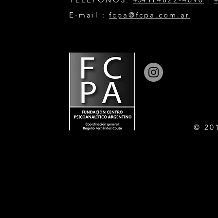
E-mail :
fcpa@fcpa.com.ar
© 20