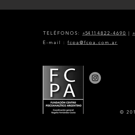
TELÉFONOS:
+54 11
4822-4690
|
+
E-mail :
fcpa@fcpa.com.ar
© 20