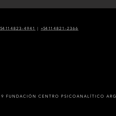
54 1
1
4823-4941
|
+54 1
1
4821-2366
19 FUNDACIÓN CENTRO PSICOANALÍTICO AR