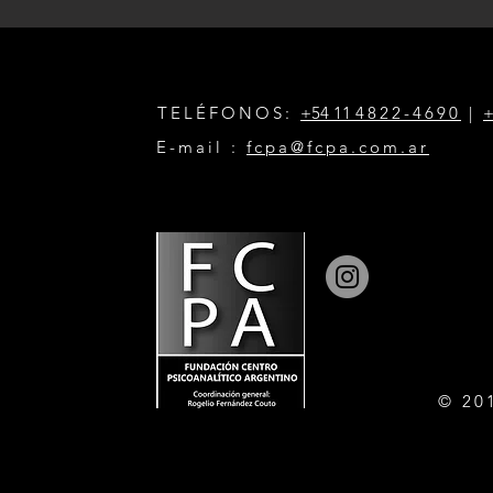
TELÉFONOS:
+54 11
4822-4690
|
+
E-mail :
fcpa@fcpa.com.ar
© 20