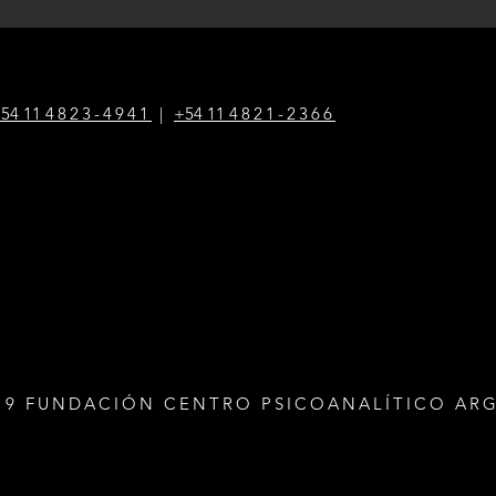
54 1
1
4823-4941
|
+54 1
1
4821-2366
19 FUNDACIÓN CENTRO PSICOANALÍTICO AR