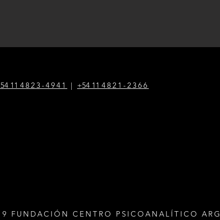
54 1
1
4823-4941
|
+54 1
1
4821-2366
19 FUNDACIÓN CENTRO PSICOANALÍTICO AR