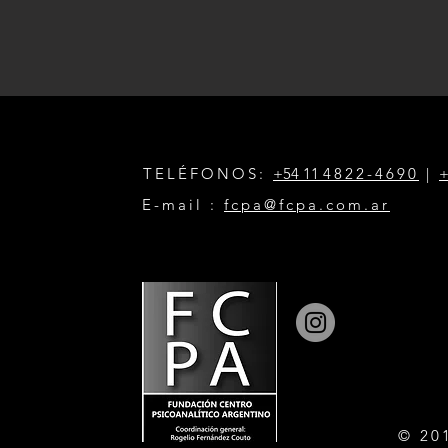
TELÉFONOS:
+54 11
4822-4690
|
+
E-mail :
fcpa@fcpa.com.ar
© 20