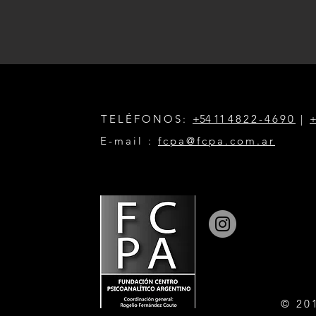
TELÉFONOS:
+54 11
4822-4690
|
+
E-mail :
fcpa@fcpa.com.ar
© 20