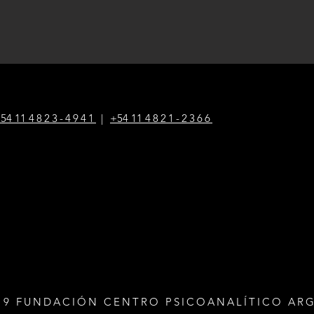
54 1
1
4823-4941
|
+54 1
1
4821-2366
19 FUNDACIÓN CENTRO PSICOANALÍTICO AR