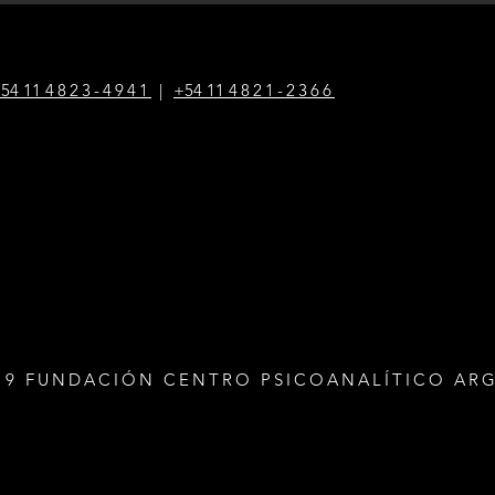
54 1
1
4823-4941
|
+54 1
1
4821-2366
19 FUNDACIÓN CENTRO PSICOANALÍTICO AR