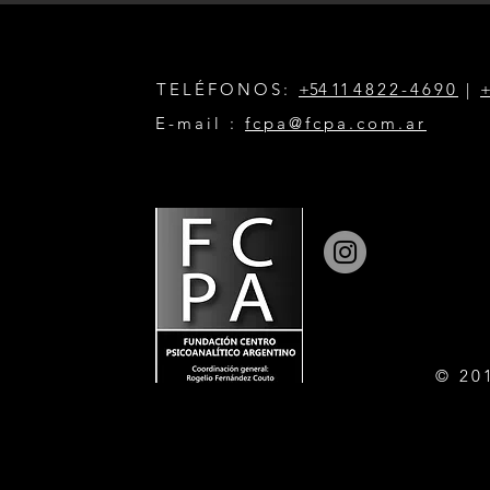
TELÉFONOS:
+54 11
4822-4690
|
+
E-mail :
fcpa@fcpa.com.ar
© 20