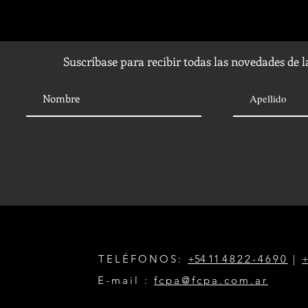
Suscríbase para recibir todas las novedades de 
TELÉFONOS:
+54 11
4822-4690
|
+
E-mail :
fcpa@fcpa.com.ar