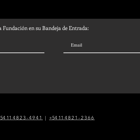
la Fundación en su Bandeja de Entrada:
54 1
1
4823-4941
|
+54 1
1
4821-2366