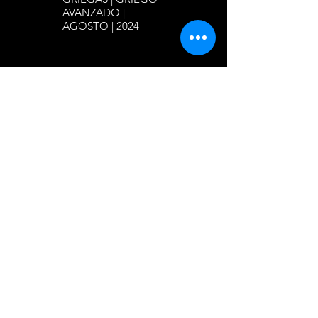
AVANZADO |
AGOSTO | 2024
BAJAR ARCHIVO
Suscríbase para recibir todas las
novedades de la Fundación en su
Bandeja de Entrada: