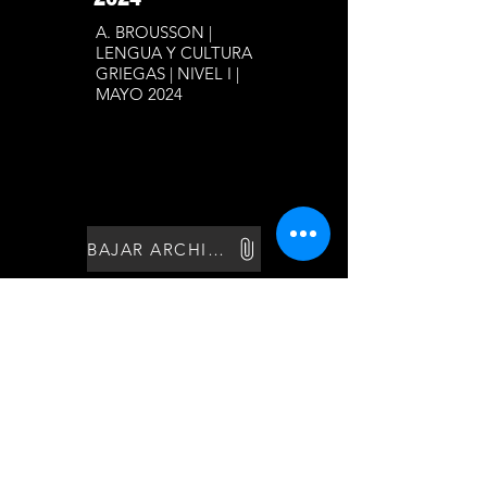
A. BROUSSON |
LENGUA Y CULTURA
GRIEGAS | NIVEL I |
MAYO 2024
BAJAR ARCHIVO
A. BROUSSON |
LENGUA Y
CULTURA
GRIEGAS |
NIVEL I | MAYO
2024