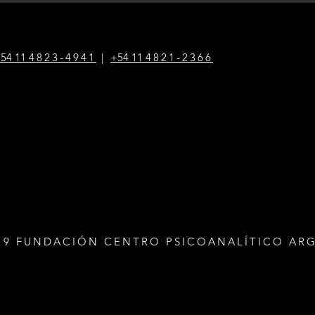
54 1
1
4823-4941
|
+54 1
1
4821-2366
19 FUNDACIÓN CENTRO PSICOANALÍTICO AR