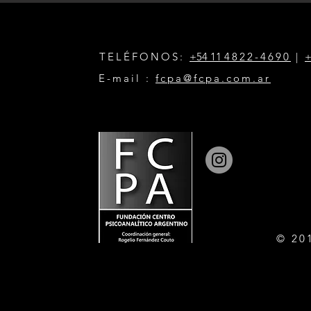
TELÉFONOS:
+54 11
4822-4690
|
+
E-mail :
fcpa@fcpa.com.ar
© 20