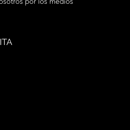
osotros por los medios
.
ITA