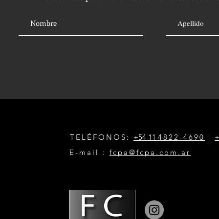
TELÉFONOS:
+54 11
4822-4690
|
+
E-mail :
fcpa@fcpa.com.ar