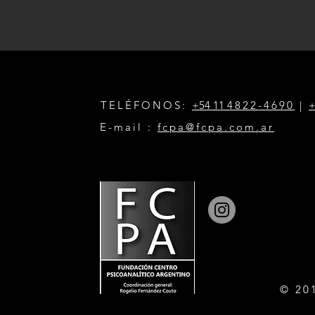
TELÉFONOS:
+54 11
4822-4690
|
+
E-mail :
fcpa@fcpa.com.ar
© 20