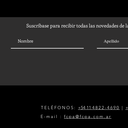
Suscríbase para recibir todas las novedades de 
TELÉFONOS:
+54 11
4822-4690
|
+
E-mail :
fcpa@fcpa.com.ar