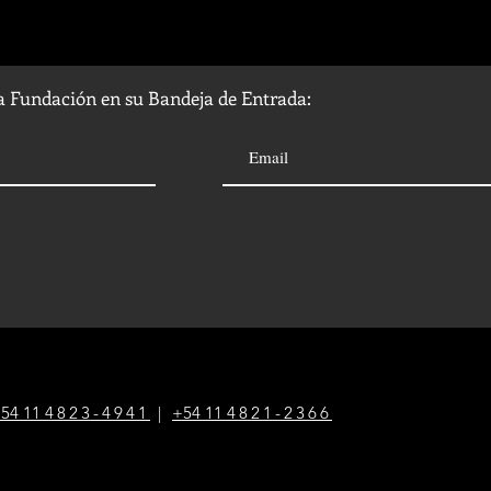
la Fundación en su Bandeja de Entrada:
54 1
1
4823-4941
|
+54 1
1
4821-2366