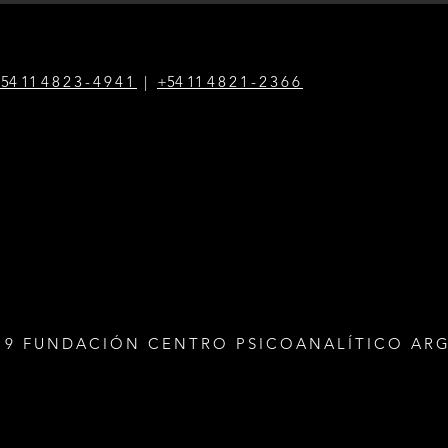
54 1
1
4823-4941
|
+54 1
1
4821-2366
19 FUNDACIÓN CENTRO PSICOANALÍTICO AR