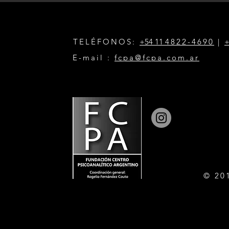
TELÉFONOS:
+54 11
4822-4690
|
+
E-mail :
fcpa@fcpa.com.ar
© 20