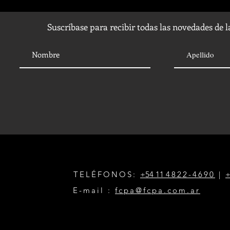
Suscríbase para recibir todas las novedades de 
TELÉFONOS:
+54 11
4822-4690
|
+
E-mail :
fcpa@fcpa.com.ar