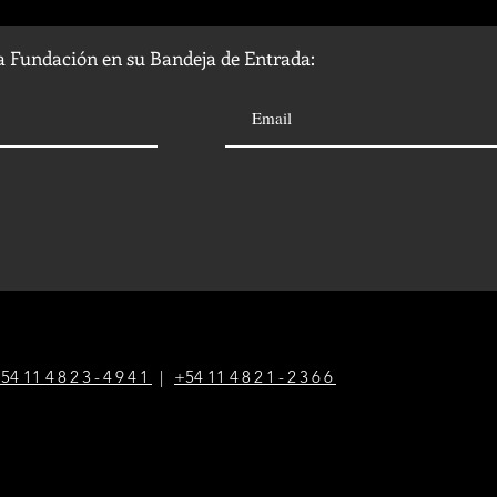
la Fundación en su Bandeja de Entrada:
54 1
1
4823-4941
|
+54 1
1
4821-2366