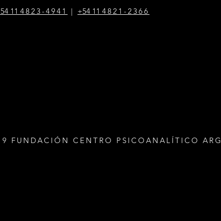
54 1
1
4823-4941
|
+54 1
1
4821-2366
19 FUNDACIÓN CENTRO PSICOANALÍTICO AR