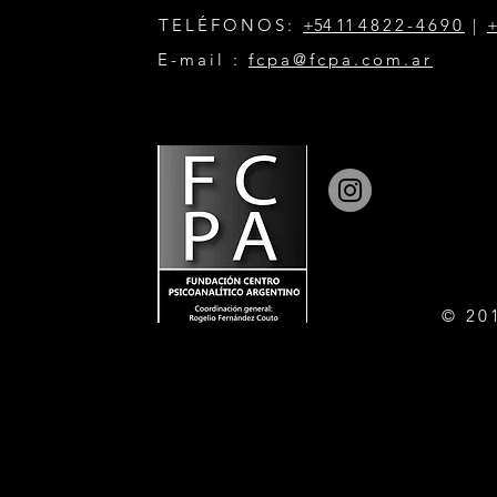
TELÉFONOS:
+54 11
4822-4690
|
+
E-mail :
fcpa@fcpa.com.ar
© 20