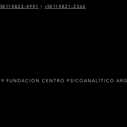
54 1
1
4823-4941
|
+54 1
1
4821-2366
19 FUNDACIÓN CENTRO PSICOANALÍTICO AR