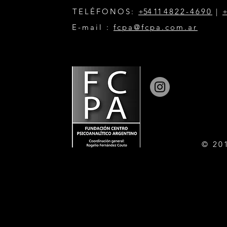
TELÉFONOS:
+54 11
4822-4690
|
+
E-mail :
fcpa@fcpa.com.ar
© 20