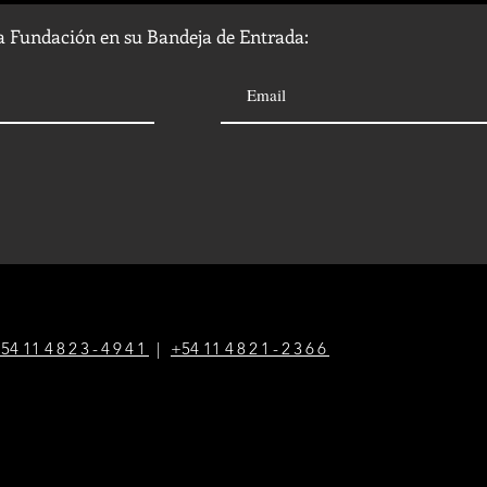
la Fundación en su Bandeja de Entrada:
54 1
1
4823-4941
|
+54 1
1
4821-2366