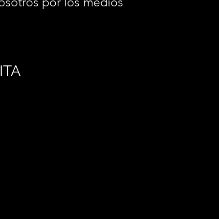
osotros por los medios
.
ITA