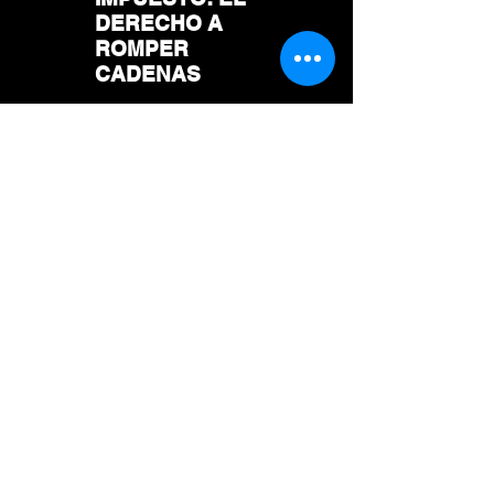
DERECHO A
ROMPER
CADENAS
BAJAR ARCHIVO
Suscríbase para recibir todas las
novedades de la Fundación en su
Bandeja de Entrada: