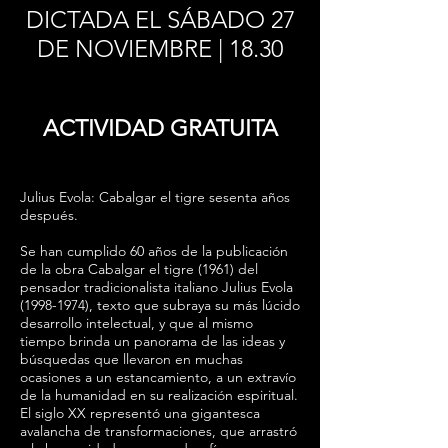
DICTADA EL SÁBADO 27
DE NOVIEMBRE | 18.30
ACTIVIDAD GRATUITA
Julius Evola: Cabalgar el tigre sesenta años
después.
Se han cumplido 60 años de la publicación
de la obra Cabalgar el tigre (1961) del
pensador tradicionalista italiano Julius Evola
(1998-1974)
, texto que subraya su más lúcido
desarrollo intelectual, y que al mismo
tiempo brinda un panorama de las ideas y
búsquedas que llevaron en muchas
ocasiones a un estancamiento, a un extravío
de la humanidad en su realización espiritual.
El siglo XX representó una gigantesca
avalancha de transformaciones, que arrastró