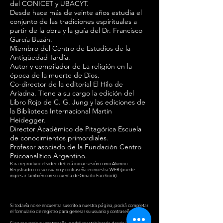
del CONICET y UBACYT.
Desde hace más de veinte años estudia el
conjunto de las tradiciones espirituales a
partir de la obra y la guía del Dr. Francisco
García Bazán.
Miembro del Centro de Estudios de la
Antigüedad Tardía.
Autor y compilador de La religión en la
época de la muerte de Dios.
Co-director de la editorial El Hilo de
Ariadna. Tiene a su cargo la edición del
Libro Rojo de C. G. Jung y las ediciones de
la Biblioteca Internacional Martin
Heidegger.
Director Académico de Pitagórica Escuela
de conocimientos primordiales.
Profesor asociado de la Fundación Centro
Psicoanalítico Argentino.
Para reproducir el video deberá iniciar sesión como Alumno
Registrado con su usuario y contraseña en nuestra WEB (puede
ingresar también con su cuenta de Gmail o Facebook).
Si todavía no se encuentra suscrito a nuestra página, podrá completar
el formulario de registro para generar su usuario y contraseña .