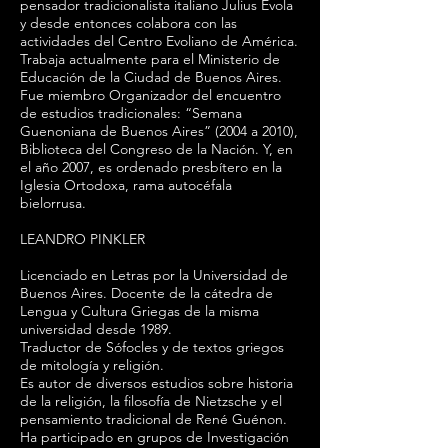
pensador tradicionalista italiano Julius Evola
y desde entonces colabora con las
actividades del Centro Evoliano de América.
Trabaja actualmente para el Ministerio de
Educación de la Ciudad de Buenos Aires.
Fue miembro Organizador del encuentro
de estudios tradicionales: “Semana
Guenoniana de Buenos Aires” (2004 a 2010),
Biblioteca del Congreso de la Nación. Y, en
el año 2007, es ordenado presbítero en la
Iglesia Ortodoxa, rama autocéfala
bielorrusa.
LEANDRO PINKLER
Licenciado en Letras por la Universidad de
Buenos Aires. Docente de la cátedra de
Lengua y Cultura Griegas de la misma
universidad desde 1989.
Traductor de Sófocles y de textos griegos
de mitología y religión.
Es autor de diversos estudios sobre historia
de la religión, la filosofía de Nietzsche y el
pensamiento tradicional de René Guénon.
Ha participado en grupos de Investigación