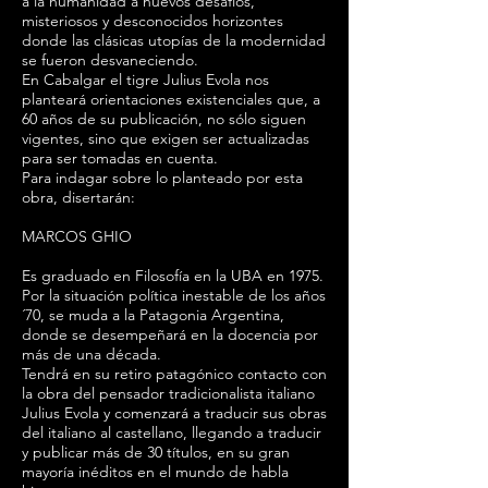
a la humanidad a nuevos desafíos,
misteriosos y desconocidos horizontes
donde las clásicas utopías de la modernidad
se fueron desvaneciendo.
En Cabalgar el tigre Julius Evola nos
planteará orientaciones existenciales que, a
60 años de su publicación, no sólo siguen
vigentes, sino que exigen ser actualizadas
para ser tomadas en cuenta.
Para indagar sobre lo planteado por esta
obra, disertarán:
MARCOS GHIO
Es graduado en Filosofía en la UBA en 1975.
Por la situación política inestable de los años
´70, se muda a la Patagonia Argentina,
donde se desempeñará en la docencia por
más de una década.
Tendrá en su retiro patagónico contacto con
la obra del pensador tradicionalista italiano
Julius Evola y comenzará a traducir sus obras
del italiano al castellano, llegando a traducir
y publicar más de 30 títulos, en su gran
mayoría inéditos en el mundo de habla