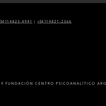
54 1
1
4823-4941
|
+54 1
1
4821-2366
19 FUNDACIÓN CENTRO PSICOANALÍTICO AR