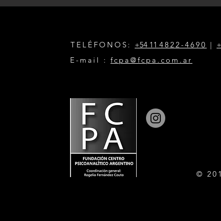
TELÉFONOS:
+54 11
4822-4690
|
+
E-mail :
fcpa@fcpa.com.ar
© 20