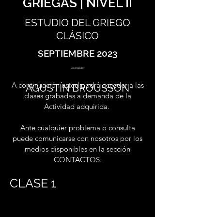
GRIEGAS | NIVEL II
ESTUDIO DEL GRIEGO
CLÁSICO
SEPTIEMBRE 2023
A cargo de:
A continuación usted podrá acceder a las
AGUSTÍN BROUSSON
clases grabadas a demanda de la
Actividad adquirida.
Ante cualquier problema o consulta
puede comunicarse con nosotros por los
medios disponibles en la sección
CONTACTOS.
CLASE 1