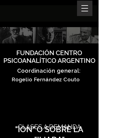
FUNDACIÓN CENTRO
PSICOANALÍTICO ARGENTINO
Coordinación general:
Rogelio Fernández Couto
CLASES A DEMANDA
"ION" O SOBRE LA