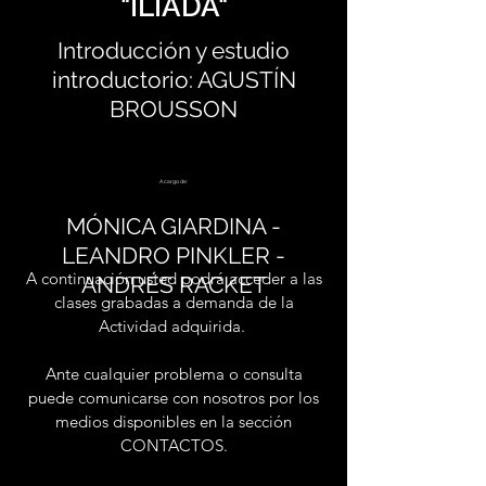
"ILIADA"
Introducción y estudio
introductorio: AGUSTÍN
BROUSSON
A cargo de:
MÓNICA GIARDINA -
LEANDRO PINKLER -
A continuación usted podrá acceder a las
ANDRÉS RACKET
clases grabadas a demanda de la
Actividad adquirida.
Ante cualquier problema o consulta
puede comunicarse con nosotros por los
medios disponibles en la sección
CONTACTOS.