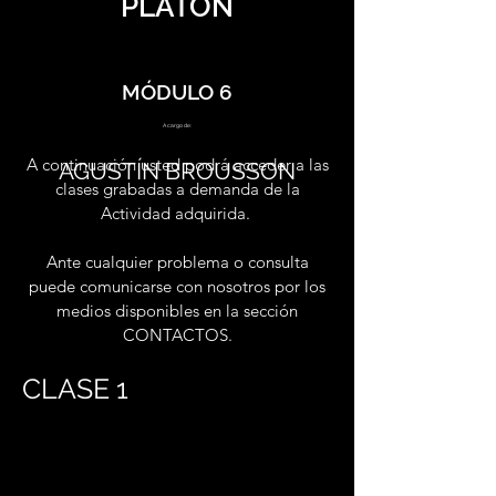
PLATÓN
MÓDULO 6
A cargo de:
A continuación usted podrá acceder a las
AGUSTÍN BROUSSON
clases grabadas a demanda de la
Actividad adquirida.
Ante cualquier problema o consulta
puede comunicarse con nosotros por los
medios disponibles en la sección
CONTACTOS.
CLASE 1