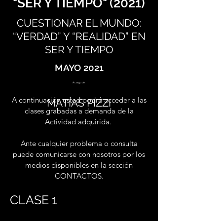
"SER Y TIEMPO" (2021)
CUESTIONAR EL MUNDO:
“VERDAD” Y “REALIDAD” EN
SER Y TIEMPO
MAYO 2021
A cargo de:
A continuación usted podrá acceder a las
MATÍAS PIZZI
clases grabadas a demanda de la
Actividad adquirida.
Ante cualquier problema o consulta
puede comunicarse con nosotros por los
medios disponibles en la sección
CONTACTOS.
CLASE 1