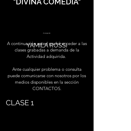
"DIVINA COMEDIA"
A cargo de:
A continuación usted podrá acceder a las
YAMILA ROSSI
clases grabadas a demanda de la
Actividad adquirida.
Ante cualquier problema o consulta
puede comunicarse con nosotros por los
medios disponibles en la sección
CONTACTOS.
CLASE 1