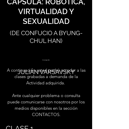
CÁPSULA: ROBÓTICA,
VIRTUALIDAD Y
SEXUALIDAD
(DE CONFUCIO A BYUNG-
CHUL HAN)
A cargo de:
A continuación usted podrá acceder a las
JULIÁN VARSAVSKY
clases grabadas a demanda de la
Actividad adquirida.
Ante cualquier problema o consulta
puede comunicarse con nosotros por los
medios disponibles en la sección
CONTACTOS.
CLASE 1