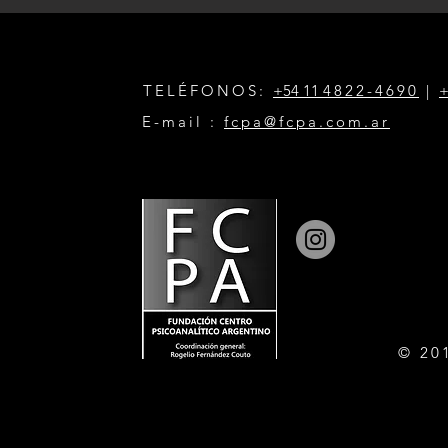
TELÉFONOS:
+54 11
4822-4690
|
+
E-mail :
fcpa@fcpa.com.ar
© 20