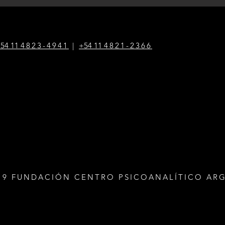
54 1
1
4823-4941
|
+54 1
1
4821-2366
19 FUNDACIÓN CENTRO PSICOANALÍTICO AR