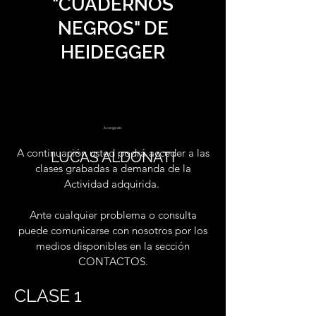
"CUADERNOS
NEGROS" DE
HEIDEGGER
A cargo de:
A continuación usted podrá acceder a las
LUCAS ALDONATI
clases grabadas a demanda de la
Actividad adquirida.
Ante cualquier problema o consulta
puede comunicarse con nosotros por los
medios disponibles en la sección
CONTACTOS.
CLASE 1