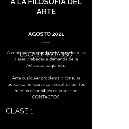
A LA FILOSOFÍA DEL
ARTE
AGOSTO 2021
A cargo de:
A continuación usted podrá acceder a las
LUCAS FRAGASSO
clases grabadas a demanda de la
Actividad adquirida.
Ante cualquier problema o consulta
puede comunicarse con nosotros por los
medios disponibles en la sección
CONTACTOS.
CLASE 1