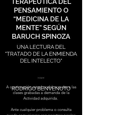
TERAPÉUTICA DEL
PENSAMIENTO O
“MEDICINA DE LA
MENTE” SEGÚN
BARUCH SPINOZA
UNA LECTURA DEL
"TRATADO DE LA ENMIENDA
DEL INTELECTO"
A cargo de:
A continuación usted podrá acceder a las
RODRIGO BENVENUTO
clases grabadas a demanda de la
Actividad adquirida.
Ante cualquier problema o consulta