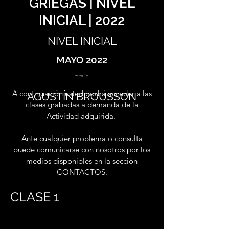
GRIEGAS | NIVEL
INICIAL | 2022
NIVEL INICIAL
MAYO 2022
A cargo de:
A continuación usted podrá acceder a las
AGUSTÍN BROUSSON
clases grabadas a demanda de la
Actividad adquirida.
Ante cualquier problema o consulta
puede comunicarse con nosotros por los
medios disponibles en la sección
CONTACTOS.
CLASE 1