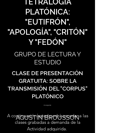
TETRALOGÍA
PLATÓNICA:
"EUTIFRÓN",
"APOLOGÍA", "CRITÓN"
Y "FEDÓN"
GRUPO DE LECTURA Y
ESTUDIO
CLASE DE PRESENTACIÓN
GRATUITA: SOBRE LA
TRANSMISIÓN DEL "CORPUS"
PLATÓNICO
A cargo de:
A continuación usted podrá acceder a las
AGUSTÍN BROUSSON
clases grabadas a demanda de la
Actividad adquirida.