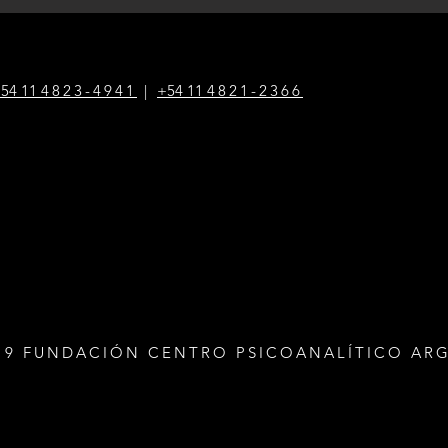
54 1
1
4823-4941
|
+54 1
1
4821-2366
19 FUNDACIÓN CENTRO PSICOANALÍTICO AR