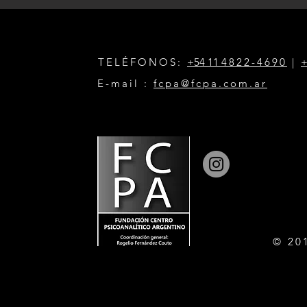
TELÉFONOS:
+54 11
4822-4690
|
+
E-mail :
fcpa@fcpa.com.ar
© 20