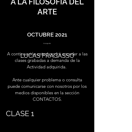
A LA FILOSOFÍA DEL
ARTE
OCTUBRE 2021
A cargo de:
A continuación usted podrá acceder a las
LUCAS FRAGASSO
clases grabadas a demanda de la
Actividad adquirida.
Ante cualquier problema o consulta
puede comunicarse con nosotros por los
medios disponibles en la sección
CONTACTOS.
CLASE 1