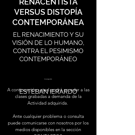
RENACENTISTA
VERSUS DISTOPÍA
CONTEMPORÁNEA
EL RENACIMIENTO Y SU
VISIÓN DE LO HUMANO,
CONTRA EL PESIMISMO
CONTEMPORÁNEO
A cargo de:
A continuación usted podrá acceder a las
ESTEBAN IERARDO
clases grabadas a demanda de la
Actividad adquirida.
Ante cualquier problema o consulta
puede comunicarse con nosotros por los
medios disponibles en la sección