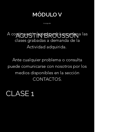
MÓDULO V
A cargo de:
A continuación usted podrá acceder a las
AGUSTÍN BROUSSON
clases grabadas a demanda de la
Actividad adquirida.
Ante cualquier problema o consulta
puede comunicarse con nosotros por los
medios disponibles en la sección
CONTACTOS.
CLASE 1