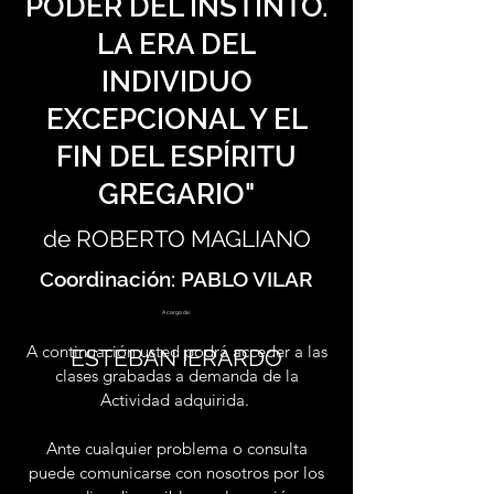
PODER DEL INSTINTO.
LA ERA DEL
INDIVIDUO
EXCEPCIONAL Y EL
FIN DEL ESPÍRITU
GREGARIO"
de ROBERTO MAGLIANO
Coordinación: PABLO VILAR
A cargo de:
A continuación usted podrá acceder a las
ESTEBAN IERARDO
clases grabadas a demanda de la
Actividad adquirida.
Ante cualquier problema o consulta
puede comunicarse con nosotros por los