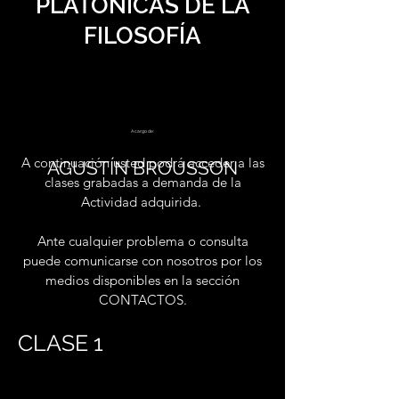
PLATÓNICAS DE LA
FILOSOFÍA
A cargo de:
A continuación usted podrá acceder a las
AGUSTÍN BROUSSON
clases grabadas a demanda de la
Actividad adquirida.
Ante cualquier problema o consulta
puede comunicarse con nosotros por los
medios disponibles en la sección
CONTACTOS.
CLASE 1