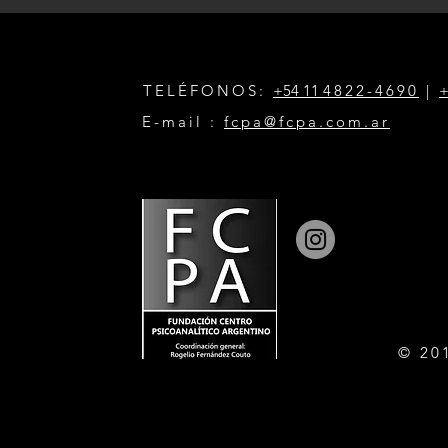
TELÉFONOS:
+54 11
4822-4690
|
+
E-mail :
fcpa@fcpa.com.ar
© 20