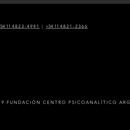
54 1
1
4823-4941
|
+54 1
1
4821-2366
19 FUNDACIÓN CENTRO PSICOANALÍTICO AR