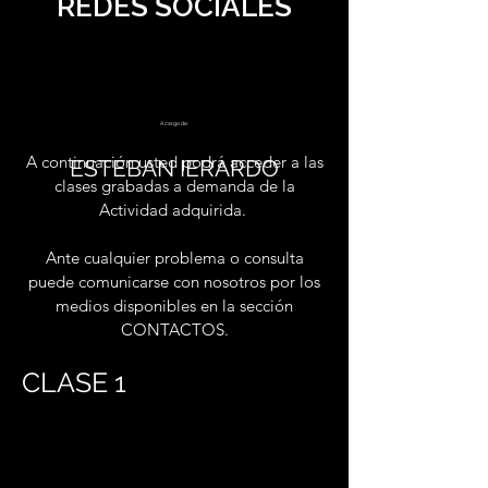
REDES SOCIALES
A cargo de:
A continuación usted podrá acceder a las
ESTEBAN IERARDO
clases grabadas a demanda de la
Actividad adquirida.
Ante cualquier problema o consulta
puede comunicarse con nosotros por los
medios disponibles en la sección
CONTACTOS.
CLASE 1