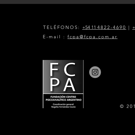
TELÉFONOS:
+54 11
4822-4690
|
+
E-mail :
fcpa@fcpa.com.ar
© 20